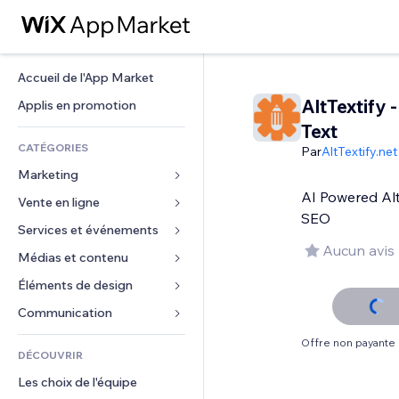
Accueil de l'App Market
AltTextify -
Applis en promotion
Text
CATÉGORIES
Par
AltTextify.net
Marketing
AI Powered Alt
Vente en ligne
Publicités
SEO
Mobile
Services et événements
Applis pour les boutiques
Aucun avis
Données analytiques
Expédition et livraison
Médias et contenu
Hôtels
Réseaux sociaux
Boutons Vente
Événements
Éléments de design
Galerie
Référencement (SEO)
Cours en ligne
Restaurants
Musique
Cartes et navigation
Communication 
Engagement
Impression à la demande
Immobilier
Podcasts
Confidentialité
Formulaires
Offre non payante
Classement de sites
Comptabilité
DÉCOUVRIR
Réservations
Photographie
Horloge
Blog
E-mail
Coupons et fidélisation
Les choix de l'équipe
Vidéo
Modèles de pages
Sondages