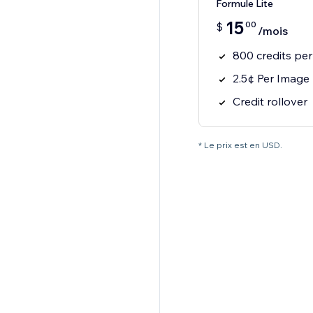
Formule Lite
15
00
$
/mois
800 credits pe
2.5¢ Per Image
Credit rollover
* Le prix est en USD.