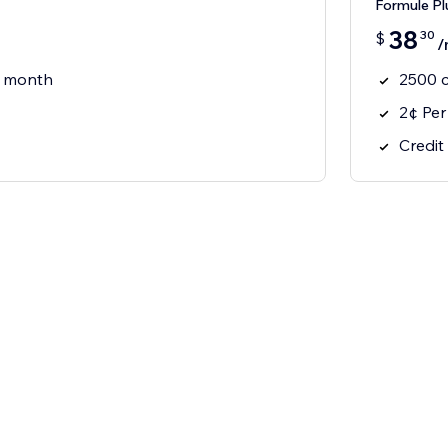
Formule Pl
38
30
$
/
r month
2500 c
2¢ Per
Credit