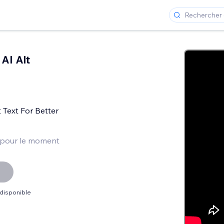
 AI Alt
 Text For Better
 pour le moment
 disponible