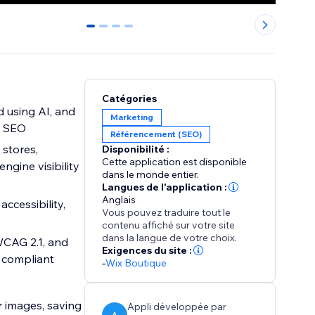
0
1
2
3
Catégories
d using AI, and
Marketing
e SEO
Référencement (SEO)
stores,
Disponibilité :
Cette application est disponible
engine visibility
dans le monde entier.
Langues de l'application :
Anglais
ccessibility,
Vous pouvez traduire tout le
contenu affiché sur votre site
dans la langue de votre choix.
 WCAG 2.1, and
Exigences du site :
 compliant
-
Wix Boutique
r images, saving
Appli développée par
A