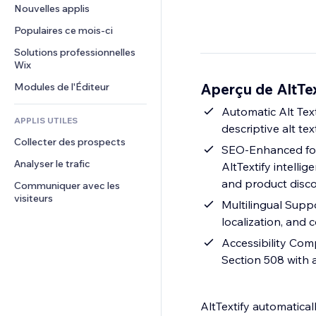
Conversion
Solutions d'entreposage
Nouvelles applis
PDF
Effets sur images
Chat
Dropshipping
Partage de fichiers
Populaires ce mois‑ci
Boutons et menus
Commentaires
Tarifs et abonnement
Actualités
Bannières et badges
Solutions professionnelles 
Téléphone
Financement participatif
Wix
Services de contenu
Calculateurs
Communauté
Alimentation et boissons
Aperçu de AltText
Modules de l'Éditeur
Effets de texte
Rechercher
Avis et commentaires
Météo
Automatic Alt Tex
CRM
APPLIS UTILES
descriptive alt te
Graphiques et tableaux
Collecter des prospects
SEO-Enhanced for 
Analyser le trafic
AltTextify intellig
and product disco
Communiquer avec les 
visiteurs
Multilingual Suppo
localization, and
Accessibility Comp
Section 508 with 
AltTextify automatical