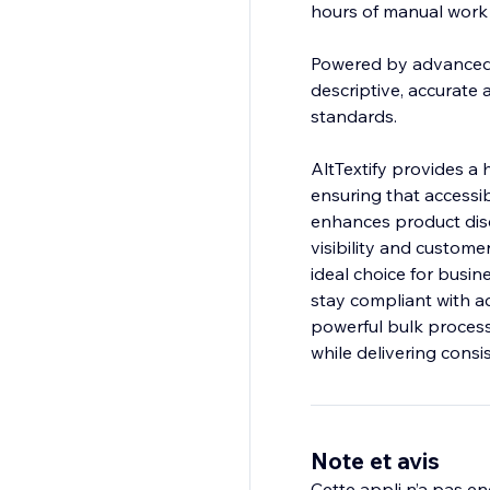
hours of manual work w
Powered by advanced A
descriptive, accurate 
standards.
AltTextify provides a 
ensuring that accessib
enhances product disc
visibility and custom
ideal choice for busin
stay compliant with a
powerful bulk processi
while delivering consis
Note et avis
Cette appli n’a pas enc