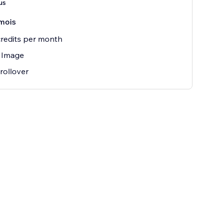
us
mois
redits per month
 Image
 rollover