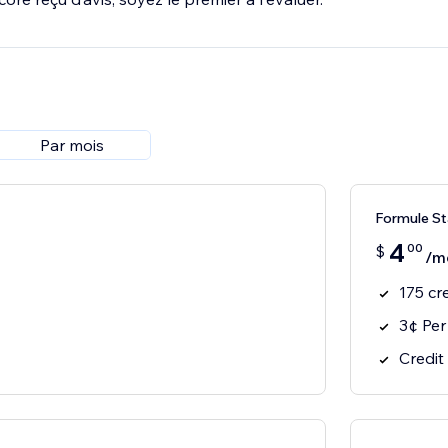
Par mois
Formule St
4
00
$
/m
175 cr
3¢ Per
Credit