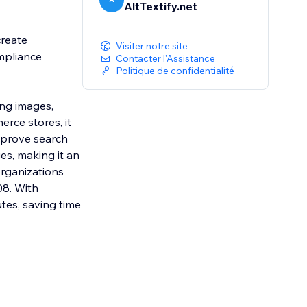
AltTextify.net
create
Visiter notre site
ompliance
Contacter l'Assistance
Politique de confidentialité
ing images,
erce stores, it
mprove search
es, making it an
organizations
08. With
tes, saving time