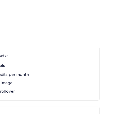
arter
ois
edits per month
 Image
 rollover