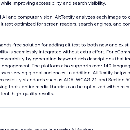
hile improving accessibility and search visibility.
I and computer vision, AltTextify analyzes each image to 
alt text optimized for screen readers, search engines, and c
hands-free solution for adding alt text to both new and exist
ility is seamlessly integrated without extra effort. For eComm
overability by generating keyword-rich descriptions that i
er engagement. The platform also supports over 140 languag
esses serving global audiences. In addition, AltTextify helps 
ccessibility standards such as ADA, WCAG 2.1, and Section 5
ng tools, entire media libraries can be optimized within minu
tent, high-quality results.
ore reçu d’avis, soyez le premier à l'évaluer.