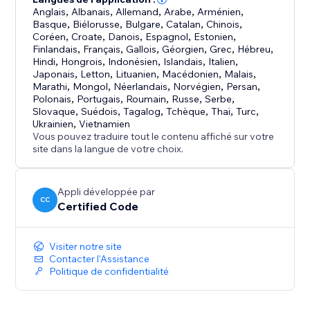
Anglais
,
Albanais
,
Allemand
,
Arabe
,
Arménien
,
Basque
,
Biélorusse
,
Bulgare
,
Catalan
,
Chinois
,
Coréen
,
Croate
,
Danois
,
Espagnol
,
Estonien
,
Finlandais
,
Français
,
Gallois
,
Géorgien
,
Grec
,
Hébreu
,
Hindi
,
Hongrois
,
Indonésien
,
Islandais
,
Italien
,
Japonais
,
Letton
,
Lituanien
,
Macédonien
,
Malais
,
Marathi
,
Mongol
,
Néerlandais
,
Norvégien
,
Persan
,
Polonais
,
Portugais
,
Roumain
,
Russe
,
Serbe
,
Slovaque
,
Suédois
,
Tagalog
,
Tchèque
,
Thaï
,
Turc
,
Ukrainien
,
Vietnamien
Vous pouvez traduire tout le contenu affiché sur votre
site dans la langue de votre choix.
Appli développée par
CC
Certified Code
Visiter notre site
Contacter l'Assistance
Politique de confidentialité