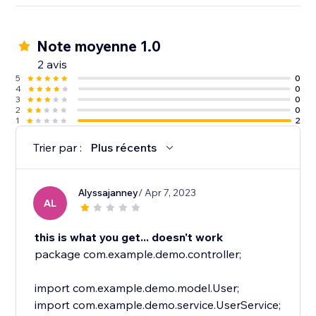
Note moyenne 1.0
2 avis
5
0
4
0
3
0
2
0
1
2
Trier par :
Plus récents
Alyssajanney
/ Apr 7, 2023
AL
this is what you get... doesn't work
package com.example.demo.controller;
import com.example.demo.model.User;
import com.example.demo.service.UserService;