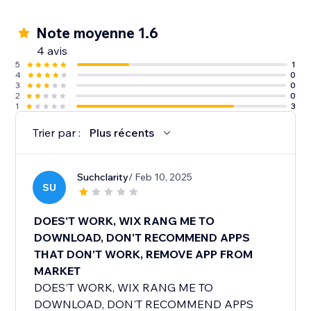
Note moyenne 1.6
4 avis
5
1
4
0
3
0
2
0
1
3
Trier par :
Plus récents
Suchclarity
/ Feb 10, 2025
SU
DOES'T WORK, WIX RANG ME TO
DOWNLOAD, DON'T RECOMMEND APPS
THAT DON'T WORK, REMOVE APP FROM
MARKET
DOES'T WORK, WIX RANG ME TO
DOWNLOAD, DON'T RECOMMEND APPS