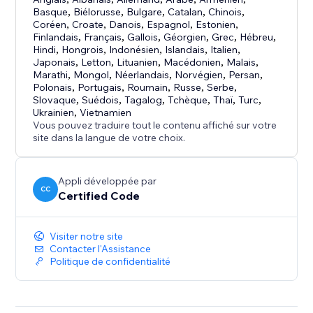
Basque
,
Biélorusse
,
Bulgare
,
Catalan
,
Chinois
,
Coréen
,
Croate
,
Danois
,
Espagnol
,
Estonien
,
Finlandais
,
Français
,
Gallois
,
Géorgien
,
Grec
,
Hébreu
,
Hindi
,
Hongrois
,
Indonésien
,
Islandais
,
Italien
,
Japonais
,
Letton
,
Lituanien
,
Macédonien
,
Malais
,
Marathi
,
Mongol
,
Néerlandais
,
Norvégien
,
Persan
,
Polonais
,
Portugais
,
Roumain
,
Russe
,
Serbe
,
Slovaque
,
Suédois
,
Tagalog
,
Tchèque
,
Thaï
,
Turc
,
Ukrainien
,
Vietnamien
Vous pouvez traduire tout le contenu affiché sur votre
site dans la langue de votre choix.
Appli développée par
CC
Certified Code
Visiter notre site
Contacter l'Assistance
Politique de confidentialité