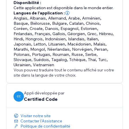
Disponibilité :
Cette application est disponible dans le monde entier.
Langues de l'application :
Anglais
,
Albanais
,
Allemand
,
Arabe
,
Arménien
,
Basque
,
Biélorusse
,
Bulgare
,
Catalan
,
Chinois
,
Coréen
,
Croate
,
Danois
,
Espagnol
,
Estonien
,
Finlandais
,
Français
,
Gallois
,
Géorgien
,
Grec
,
Hébreu
,
Hindi
,
Hongrois
,
Indonésien
,
Islandais
,
Italien
,
Japonais
,
Letton
,
Lituanien
,
Macédonien
,
Malais
,
Marathi
,
Mongol
,
Néerlandais
,
Norvégien
,
Persan
,
Polonais
,
Portugais
,
Roumain
,
Russe
,
Serbe
,
Slovaque
,
Suédois
,
Tagalog
,
Tchèque
,
Thaï
,
Turc
,
Ukrainien
,
Vietnamien
Vous pouvez traduire tout le contenu affiché sur votre
site dans la langue de votre choix.
Appli développée par
CC
Certified Code
Visiter notre site
Contacter l'Assistance
Politique de confidentialité