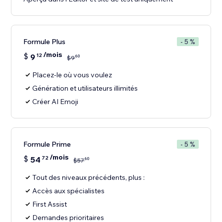
Formule Plus
- 5 %
/mois
$
9
12
60
$
9
Placez-le où vous voulez
Génération et utilisateurs illimités
Créer AI Emoji
Formule Prime
- 5 %
/mois
$
54
72
60
$
57
Tout des niveaux précédents, plus :
Accès aux spécialistes
First Assist
Demandes prioritaires