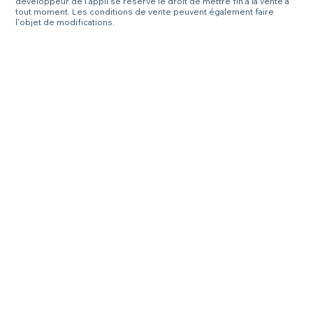
développeur de l'appli se réserve le droit de mettre fin à la vente à
tout moment. Les conditions de vente peuvent également faire
l'objet de modifications.