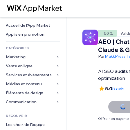
Accueil de l'App Market
- 50 %
Valid
Applis en promotion
AEO | Chat
CATÉGORIES
Claude & G
Par
MakkPress T
Marketing
Vente en ligne
Publicités
AI SEO audits 
Mobile
Services et événements
Applis pour les boutiques
optimization
Données analytiques
Expédition et livraison
Médias et contenu
Hôtels
5.0
5 avis
Réseaux sociaux
Boutons Vente
Événements
Éléments de design
Galerie
Référencement (SEO)
Cours en ligne
Restaurants
Musique
Cartes et navigation
Communication 
Engagement
Impression à la demande
Immobilier
Podcasts
Confidentialité
Formulaires
Classement de sites
Comptabilité
DÉCOUVRIR
Réservations
Photographie
Horloge
Blog
Offre non payante
E-mail
Coupons et fidélisation
Les choix de l'équipe
Vidéo
Modèles de pages
Sondages