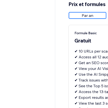
Prix et formules
Par an
Formule Basic
Gratuit
✔ 10 URLs per scan
✔ Access all 12 au
✔ Get an SEO score
✔ View your AI Visi
✔ Use the AI Snipp
✔ Track issues wit
✔ See the Top 5 is
✔ Access the 13-t
✔ Export results 
✔ View the last 3 s