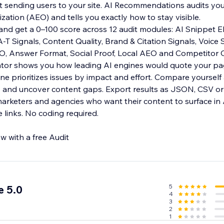
ut sending users to your site. AI Recommendations audits your
ation (AEO) and tells you exactly how to stay visible.
d get a 0–100 score across 12 audit modules: AI Snippet Elig
-T Signals, Content Quality, Brand & Citation Signals, Voice 
 AEO, Answer Format, Social Proof, Local AEO and Competitor
ator shows you how leading AI engines would quote your pa
 prioritizes issues by impact and effort. Compare yourself 
s and uncover content gaps. Export results as JSON, CSV o
, marketers and agencies who want their content to surface i
e links. No coding required.
 with a free Audit
5
e 5.0
4
3
2
1