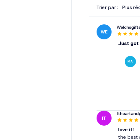
Trier par :
Plus ré
Welchsgift
WE
Just got 
MA
Itheartand
IT
love it!
the best 