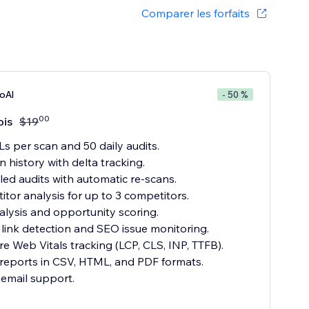
Comparer les forfaits
oAl
- 50 %
00
ois
$
19
s per scan and 50 daily audits.
n history with delta tracking.
ed audits with automatic re-scans.
tor analysis for up to 3 competitors.
lysis and opportunity scoring.
link detection and SEO issue monitoring.
re Web Vitals tracking (LCP, CLS, INP, TTFB).
reports in CSV, HTML, and PDF formats.
 email support.