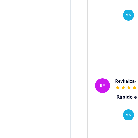
MA
Reviraliza
/
RE
Rápido e
MA