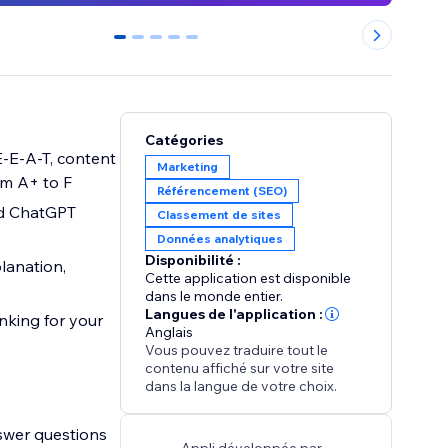
0
1
2
3
4
Catégories
E-E-A-T, content
Marketing
om A+ to F
Référencement (SEO)
nd ChatGPT
Classement de sites
Données analytiques
Disponibilité :
lanation,
Cette application est disponible
dans le monde entier.
Langues de l'application :
nking for your
Anglais
Vous pouvez traduire tout le
contenu affiché sur votre site
dans la langue de votre choix.
swer questions