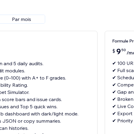
Par mois
Formule Pr
9
50
$
/m
✔ 100 URL
 and 5 daily audits.
✔ Full sca
dit modules.
✔ Schedul
 (0–100) with A+ to F grades.
✔ Competi
bility Rating.
✔ Gap ana
et Simulator.
✔ Broken 
h score bars and issue cards.
✔ Live Co
sues and Top 5 quick wins.
✔ Export 
ab dashboard with dark/light mode.
✔ Priority
as JSON or copy summaries.
can histories.