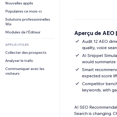
Conversion
Solutions d'entreposage
Nouvelles applis
PDF
Effets sur images
Chat
Dropshipping
Partage de fichiers
Populaires ce mois‑ci
Boutons et menus
Commentaires
Tarifs et abonnement
Actualités
Bannières et badges
Solutions professionnelles 
Téléphone
Financement participatif
Wix
Services de contenu
Calculateurs
Communauté
Alimentation et boissons
Aperçu de AEO |
Modules de l'Éditeur
Effets de texte
Rechercher
Avis et commentaires
Météo
Audit 12 AEO dime
CRM
APPLIS UTILES
quality, voice sea
Graphiques et tableaux
Collecter des prospects
AI Snippet Simula
Analyser le trafic
would summarize a
Communiquer avec les 
Smart recommendat
visiteurs
expected score lif
Competitor benchm
keywords, with ga
AI SEO Recommendations - Get found in the age o
Search is changing. C