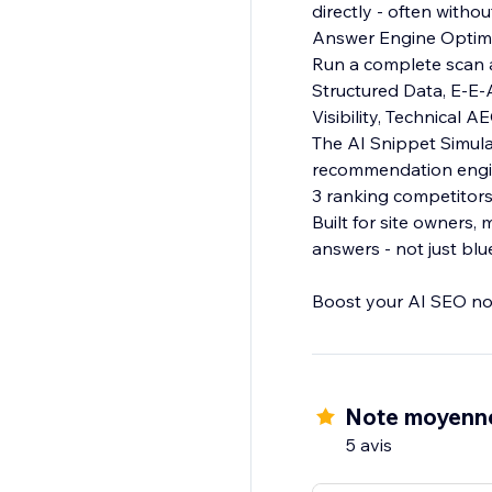
directly - often witho
Answer Engine Optimiz
Run a complete scan an
Structured Data, E-E-A
Visibility, Technical
The AI Snippet Simul
recommendation engine
3 ranking competitor
Built for site owners
answers - not just blu
Boost your AI SEO now
Note moyenn
5 avis