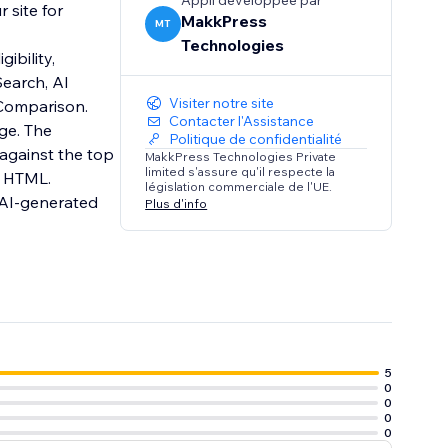
Appli développée par
 site for
MakkPress
MT
Technologies
ibility,
Search, AI
Visiter notre site
 Comparison.
Contacter l'Assistance
ge. The
Politique de confidentialité
against the top
MakkPress Technologies Private
limited s'assure qu'il respecte la
r HTML.
législation commerciale de l'UE.
n AI-generated
Plus d'info
5
0
0
0
0