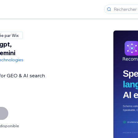
ée par Wix
gpt,
emini
echnologies
for GEO & AI search
 disponible