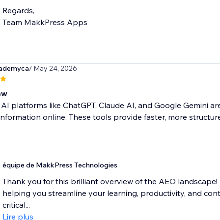
Regards,
Team MakkPress Apps
cademyca
/ May 24, 2026
ew
I platforms like ChatGPT, Claude AI, and Google Gemini ar
information online. These tools provide faster, more struct
équipe de MakkPress Technologies
Thank you for this brilliant overview of the AEO landscape! 
helping you streamline your learning, productivity, and con
critical...
Lire plus