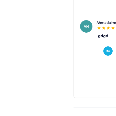
Ahmadalmsa
AH
gdgd
MA