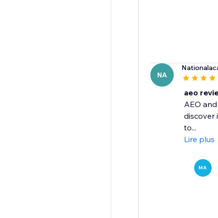
Nationala
NA
aeo revi
AEO and A
discover 
to...
Lire plus
MA