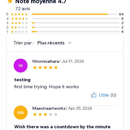
Note moyenne 4.7
72 avis
5
64
4
0
3
2
2
2
1
4
Trier par :
Plus récents
Hitomisaihara
/ Jul 31, 2026
HI
testing
first time trying. Hope it works
Utile
(0)
Maestraartworks
/ Apr 25, 2026
MA
Wish there was a countdown by the minute