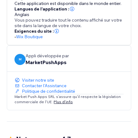
Rendez votre boutique plus engageante et
Cette application est disponible dans le monde entier.
augmentez vos ventes avec Auction Store.
Langues de l'application :
Anglais
Vous pouvez traduire tout le contenu affiché sur votre
site dans la langue de votre choix.
Exigences du site :
-
Wix Boutique
Appli développée par
M
MarketPushApps
Visiter notre site
Contacter l'Assistance
Politique de confidentialité
Market Push Apps SRL s'assure qu'il respecte la législation
commerciale de l'UE.
Plus d'info