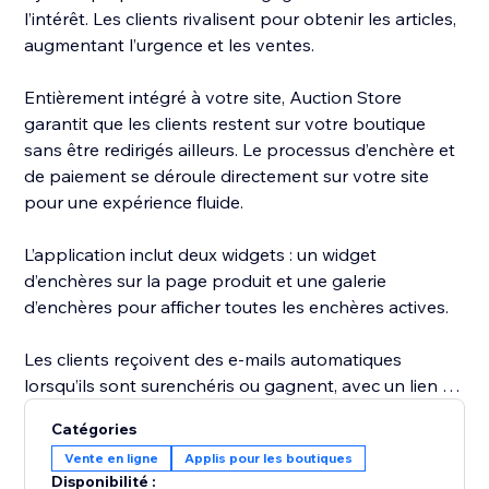
l’intérêt. Les clients rivalisent pour obtenir les articles,
augmentant l’urgence et les ventes.
Entièrement intégré à votre site, Auction Store
garantit que les clients restent sur votre boutique
sans être redirigés ailleurs. Le processus d’enchère et
de paiement se déroule directement sur votre site
pour une expérience fluide.
L’application inclut deux widgets : un widget
d’enchères sur la page produit et une galerie
d’enchères pour afficher toutes les enchères actives.
Les clients reçoivent des e-mails automatiques
lorsqu’ils sont surenchéris ou gagnent, avec un lien de
paiement direct. Gérez vos enchères, suivez les offres
Catégories
et analysez les revenus depuis votre tableau de bord.
Vente en ligne
Applis pour les boutiques
Disponibilité :