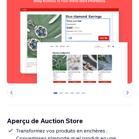
0
1
2
3
4
5
Aperçu de Auction Store
Transformez vos produits en enchères :
Convertissez n’importe quel produit en une