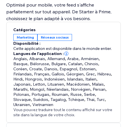
Optimisé pour mobile, votre feed s'affiche
parfaitement sur tout appareil. De Starter à Prime,
choisissez le plan adapté à vos besoins.
Catégories
Marketing
Réseaux sociaux
Disponibilité :
Cette application est disponible dans le monde entier.
Langues de l'application :
Anglais
,
Albanais
,
Allemand
,
Arabe
,
Arménien
,
Basque
,
Biélorusse
,
Bulgare
,
Catalan
,
Chinois
,
Coréen
,
Croate
,
Danois
,
Espagnol
,
Estonien
,
Finlandais
,
Français
,
Gallois
,
Géorgien
,
Grec
,
Hébreu
,
Hindi
,
Hongrois
,
Indonésien
,
Islandais
,
Italien
,
Japonais
,
Letton
,
Lituanien
,
Macédonien
,
Malais
,
Marathi
,
Mongol
,
Néerlandais
,
Norvégien
,
Persan
,
Polonais
,
Portugais
,
Roumain
,
Russe
,
Serbe
,
Slovaque
,
Suédois
,
Tagalog
,
Tchèque
,
Thaï
,
Turc
,
Ukrainien
,
Vietnamien
Vous pouvez traduire tout le contenu affiché sur votre
site dans la langue de votre choix.