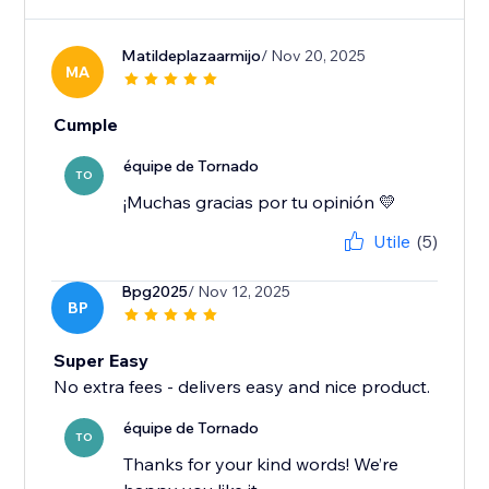
Matildeplazaarmijo
/ Nov 20, 2025
MA
Cumple
équipe de Tornado
TO
¡Muchas gracias por tu opinión 💛
Utile
(5)
Bpg2025
/ Nov 12, 2025
BP
Super Easy
No extra fees - delivers easy and nice product.
équipe de Tornado
TO
Thanks for your kind words! We’re