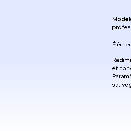
Modèle
profes
Élémen
Redim
et conv
Paramè
sauve