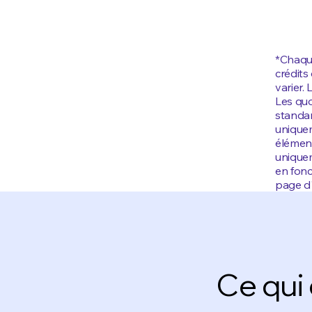
*Chaque
crédits
varier.
Les quo
standar
uniquem
élément
uniquem
en fonc
page d'
Ce qui 