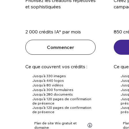
Priorisez les créations répétitives
Créez p
et sophistiquées
campa
2 000 crédits IA* par mois
850 cré
Commencer
Ce que couvrent vos crédits :
Ce que 
Jusqu'à 330 images
Jusq
Jusqu'à 440 logos
Jusq
Jusqu'à 80 vidéos
Jusq
Jusqu'à 300 formulaires
Jusq
Jusqu'à 280 documents
Jusq
Jusqu'à 120 pages de confirmation
Jusq
de présence
pré
Jusqu'à 120 pages de confirmation
Jusq
de présence
pré
Plan de site Wix gratuit et
Pla
domaine
do