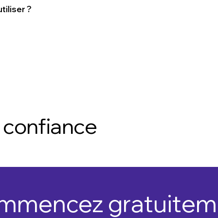
iliser ?
 confiance
mmencez gratuitem