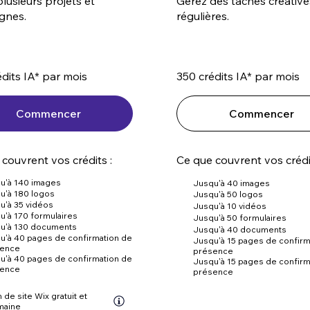
lusieurs projets et
Gérez des tâches créative
gnes.
régulières.
dits IA* par mois
350 crédits IA* par mois
Commencer
Commencer
couvrent vos crédits :
Ce que couvrent vos crédi
u'à 140 images
Jusqu'à 40 images
u'à 180 logos
Jusqu'à 50 logos
u'à 35 vidéos
Jusqu'à 10 vidéos
u'à 170 formulaires
Jusqu'à 50 formulaires
u'à 130 documents
Jusqu'à 40 documents
u'à 40 pages de confirmation de
Jusqu'à 15 pages de confirm
sence
présence
u'à 40 pages de confirmation de
Jusqu'à 15 pages de confirm
sence
présence
n de site Wix gratuit et
maine