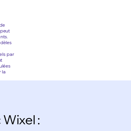
 de
 peut
nts.
odèles
els par
nt
culées
 la
 Wixel :