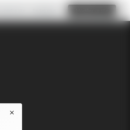
 superbe site
En lire plus
Modifier ce site