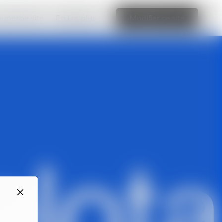
 superbe site
En lire plus
Modifier ce site