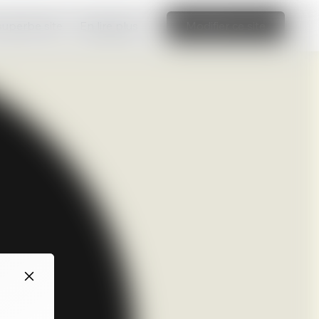
 superbe site
En lire plus
Modifier ce site