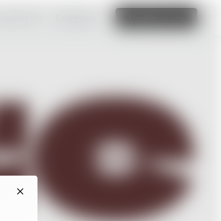
 superbe site
En lire plus
Modifier ce site