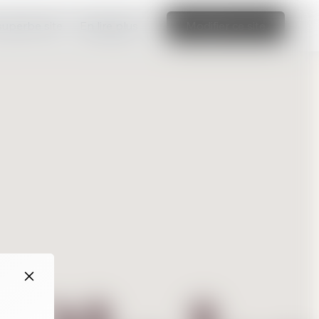
 superbe site
En lire plus
Modifier ce site