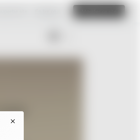
 superbe site
En lire plus
Modifier ce site