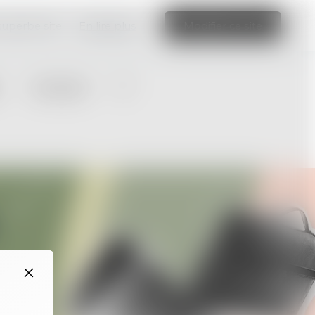
 superbe site
En lire plus
Modifier ce site