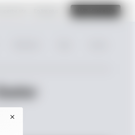
 superbe site
En lire plus
Modifier ce site