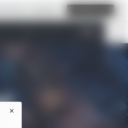
 superbe site
En lire plus
Modifier ce site