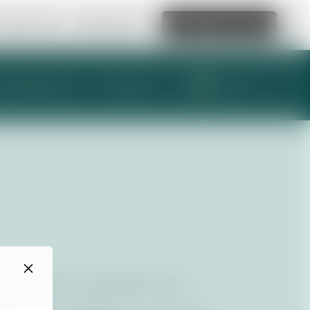
 superbe site
En lire plus
Modifier ce site