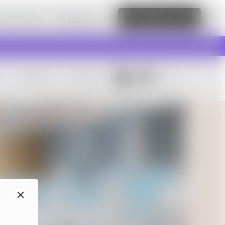
 superbe site
En lire plus
Modifier ce site