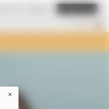
 superbe site
En lire plus
Modifier ce site