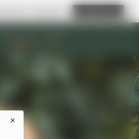
 superbe site
En lire plus
Modifier ce site