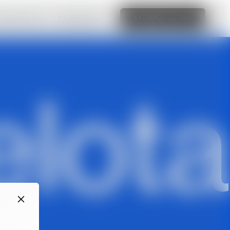
 superbe site
En lire plus
Modifier ce site