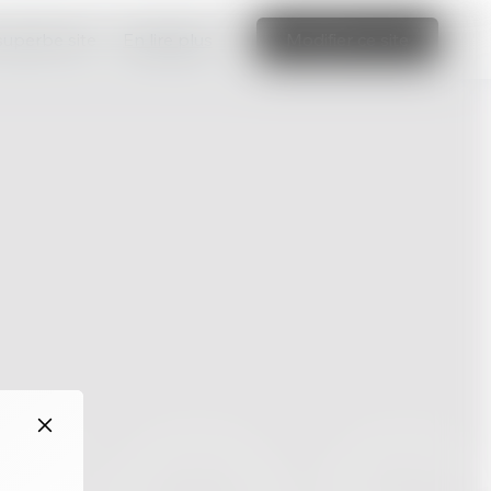
 superbe site
En lire plus
Modifier ce site