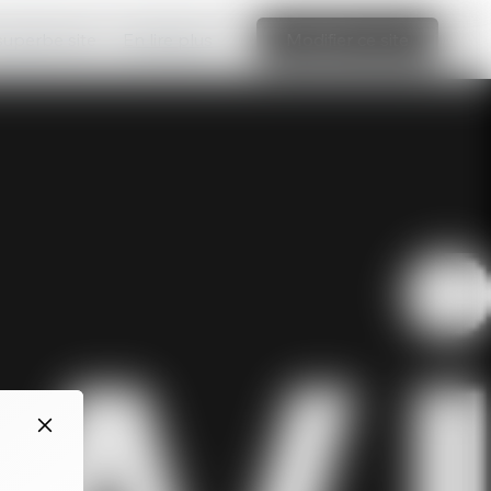
 superbe site
En lire plus
Modifier ce site