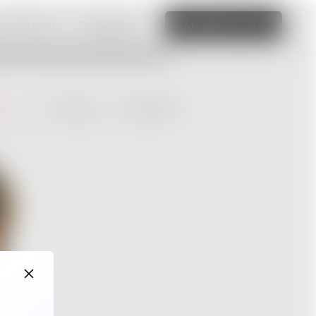
 superbe site
En lire plus
Modifier ce site