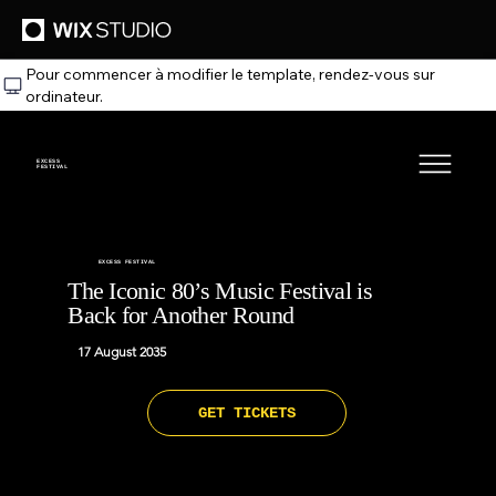
Pour commencer à modifier le template, rendez‑vous sur
ordinateur.