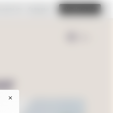
 superbe site
En lire plus
Modifier ce site