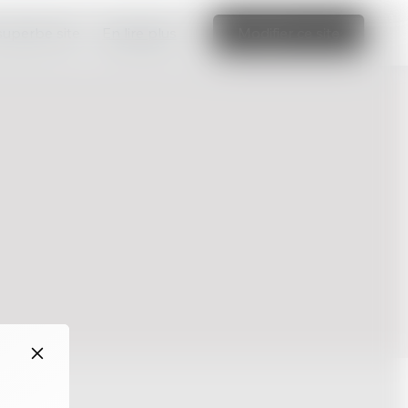
 superbe site
En lire plus
Modifier ce site