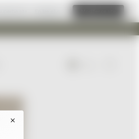
 superbe site
En lire plus
Modifier ce site