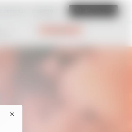
 superbe site
En lire plus
Modifier ce site