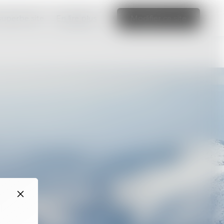
 superbe site
En lire plus
Modifier ce site