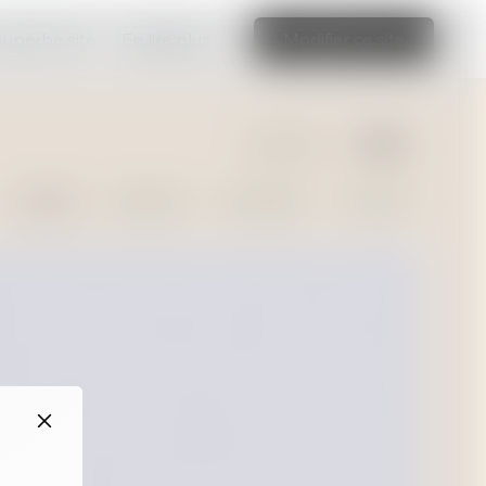
 superbe site
En lire plus
Modifier ce site