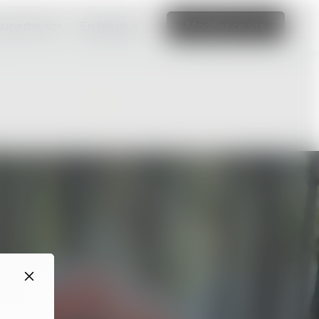
 superbe site
En lire plus
Modifier ce site