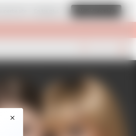
 superbe site
En lire plus
Modifier ce site