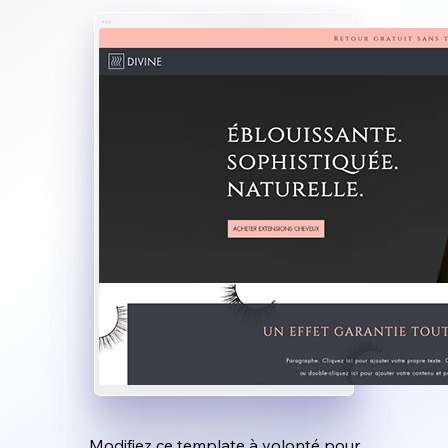
Modifiez ce template à volonté pour