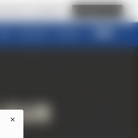
 superbe site
En lire plus
Modifier ce site