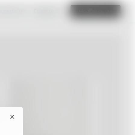
 superbe site
En lire plus
Modifier ce site