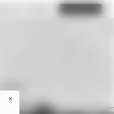
 superbe site
En lire plus
Modifier ce site