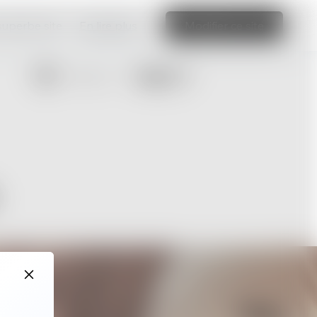
 superbe site
En lire plus
Modifier ce site