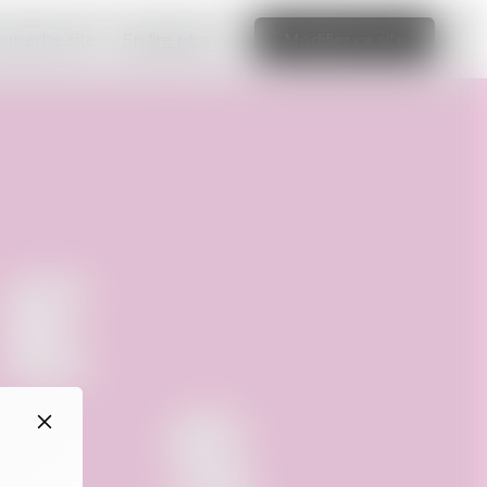
 superbe site
En lire plus
Modifier ce site