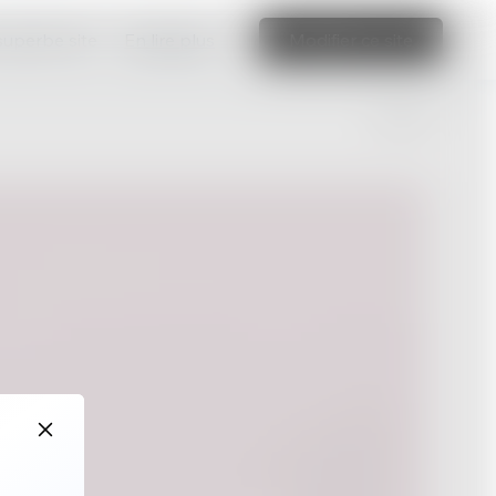
 superbe site
En lire plus
Modifier ce site