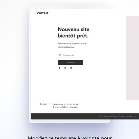
Modifiez ce template à volonté pour