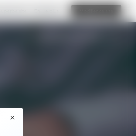
 superbe site
En lire plus
Modifier ce site