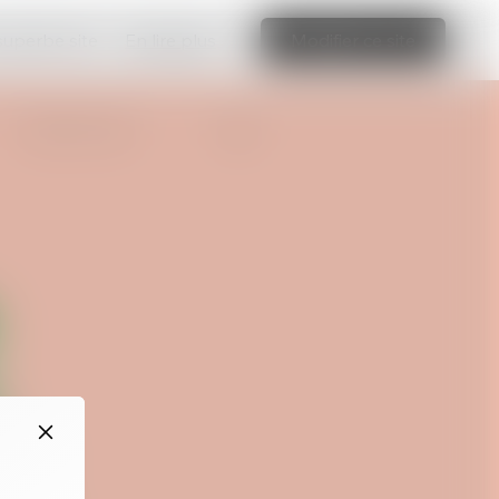
 superbe site
En lire plus
Modifier ce site