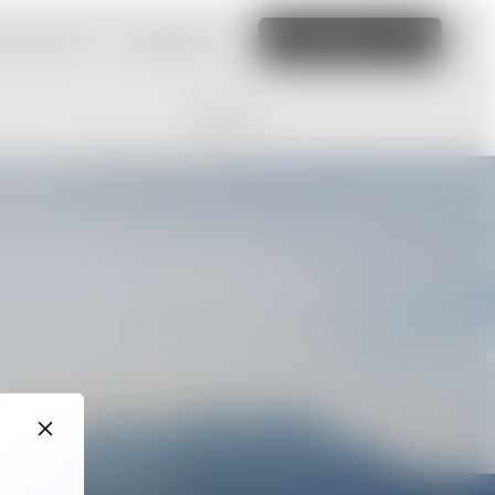
 superbe site
En lire plus
Modifier ce site