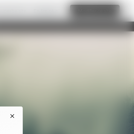
 superbe site
En lire plus
Modifier ce site