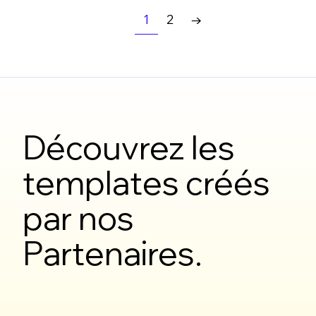
1
2
→
Découvrez les
templates créés
par nos
Partenaires.