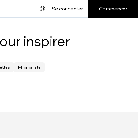
Commencer
Se connecter
English
Deutsch
ur inspirer
Español
Français
ttes
Minimaliste
日本語
Português