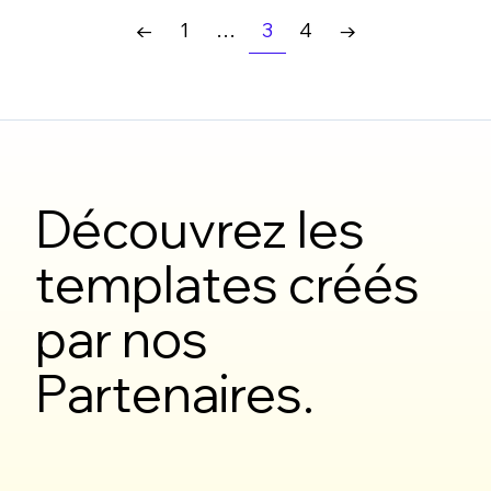
1
…
3
4
←
→
Découvrez les
templates créés
par nos
Partenaires.