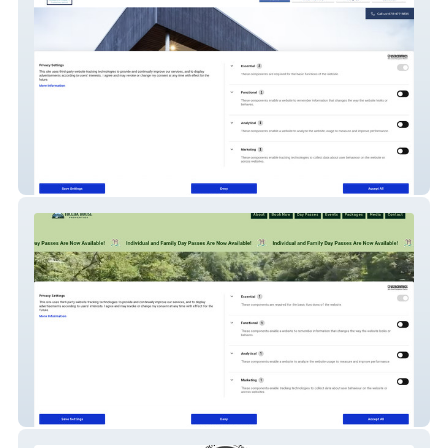
DG Mortgage Team
Toccoa House Properties